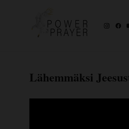
Lähemmäksi Jeesust