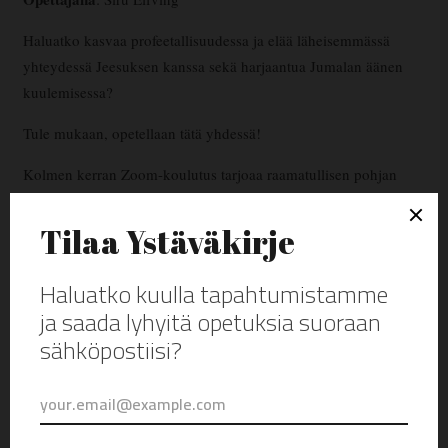
Haluatko kasvaa profeetallisuudessa ja elää läheisemmässä
yhteydessä Jeesuksen kanssa sekä harjaantua Jumalan äänen
kuulemisessa?
Tule mukaan, opetellaan tätä yhdessä!
Kolmen kerran Zoom-koulutus tarjoaa raamatullisen pohjan
oman kotipiirin vetämiselle ja omaan henkilökohtaiseen
jumalasuhteen kasvuun.
Opetuksessa käydään läpi tiivistetysti Lähemmäksi Jeesusta -
kirjan sisältö
ja tehdään profeetallisia harjoitteita. Kirjan voit hankkia
täältä
Lämpimästi tervetuloa kasvamaan profeetallisuudessa ja
Jumalan läheisyydessä!
KOULUTUSAIKATAULU: