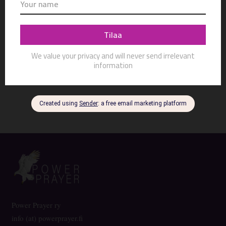
tiistai-illat 31.3., 7.4. ja 14.4. klo 18 – 20.30
HINTA:
150 € / henkilö
Kysy lisätietoja ja ilmoittaudu mukaan 25.3. mennessä!
info@powerprayer.fi
Power Prayer ry
info (at) powerprayer.fi