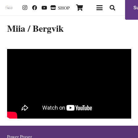
SHOP
S
Miia /
Bergvik
Power Prayer