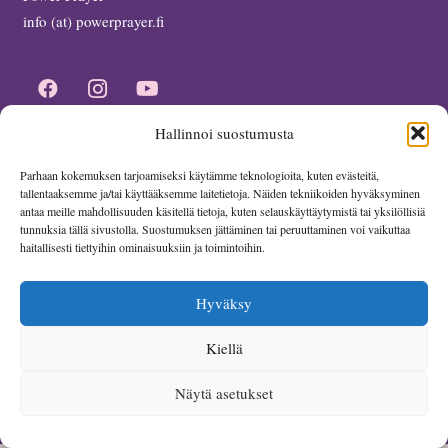
info (at) powerprayer.fi
Hallinnoi suostumusta
Parhaan kokemuksen tarjoamiseksi käytämme teknologioita, kuten evästeitä,
tallentaaksemme ja/tai käyttääksemme laitetietoja. Näiden tekniikoiden hyväksyminen
antaa meille mahdollisuuden käsitellä tietoja, kuten selauskäyttäytymistä tai yksilöllisiä
tunnuksia tällä sivustolla. Suostumuksen jättäminen tai peruuttaminen voi vaikuttaa
haitallisesti tiettyihin ominaisuuksiin ja toimintoihin.
Hyväksy
Kiellä
Power Prayer ministry operates under the authority of ESY
Näytä asetukset
Church