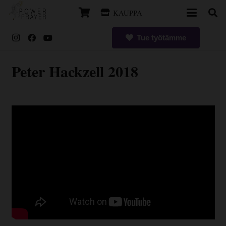
KAUPPA
Tue työtämme
Peter Hackzell 2018