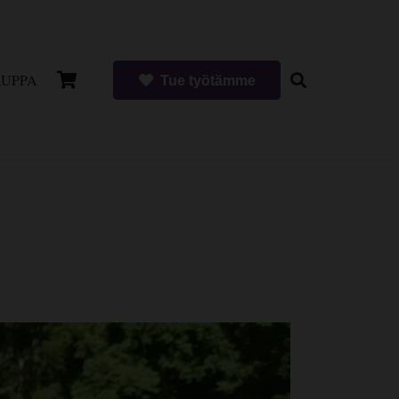
UPPA
Tue työtämme