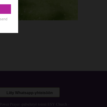
Liity Whatsapp-yhteisöön
Power Prayer -palvelutyö toimii ESY Church -